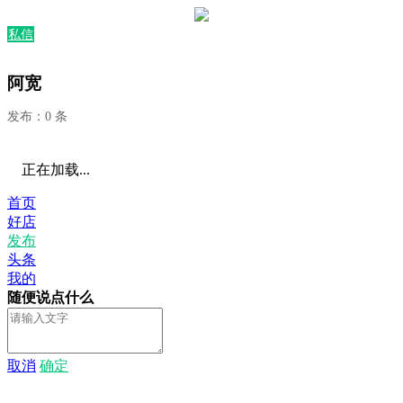
私信
阿宽
发布：0 条
正在加载...
首页
好店
发布
头条
我的
随便说点什么
取消
确定