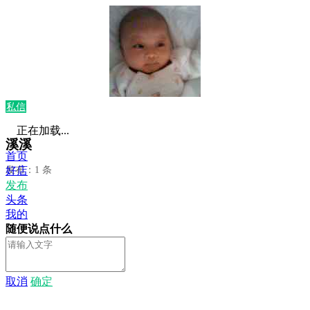
私信
正在加载...
溪溪
首页
发布：1 条
好店
发布
头条
我的
随便说点什么
取消
确定