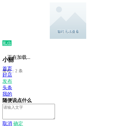
私信
正在加载...
小丽
首页
发布：2 条
好店
发布
头条
我的
随便说点什么
取消
确定