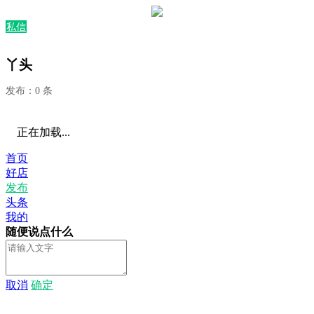
私信
丫头
发布：0 条
正在加载...
首页
好店
发布
头条
我的
随便说点什么
取消
确定