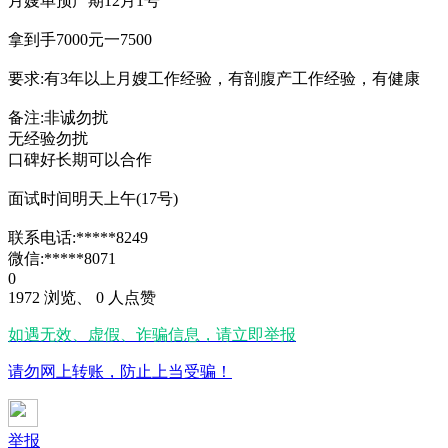
月嫂单预产期12月1号
拿到手7000元一7500
要求:有3年以上月嫂工作经验，有剖腹产工作经验，有健康
备注:非诚勿扰
无经验勿扰
口碑好长期可以合作
面试时间明天上午(17号)
联系电话:*****8249
微信:*****8071
0
1972 浏览、 0 人点赞
如遇无效、虚假、诈骗信息，请立即举报
请勿网上转账，防止上当受骗！
举报