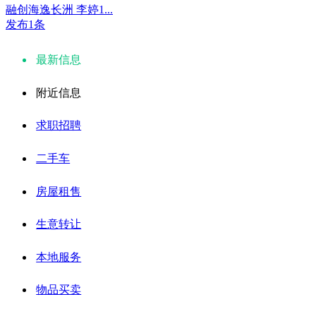
融创海逸长洲 李婷1...
发布1条
最新信息
附近信息
求职招聘
二手车
房屋租售
生意转让
本地服务
物品买卖