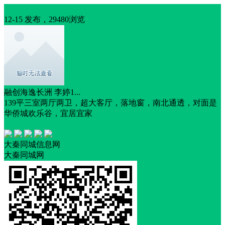
出售
12-15 发布，29480浏览
融创海逸长洲 李婷1...
139平三室两厅两卫，超大客厅，落地窗，南北通透，对面是
华侨城欢乐谷，宜居宜家
交通便利
靠近商圈
靠近医院
电梯房
大秦同城信息网
大秦同城网