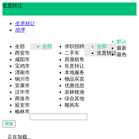
生意转让
生意转让
排序
默认
全部
全部
求职招聘
全部
最新
西安市
二手车
生意转让
最热
咸阳市
房屋租售
宝鸡市
生意转让
渭南市
本地服务
铜川市
物品买卖
安康市
优惠信息
汉中市
农林牧渔
商洛市
综合其他
延安市
顺风车
榆林市
搜索
正在加载...