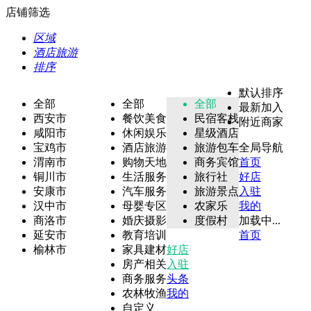
店铺筛选
区域
酒店旅游
排序
默认排序
全部
全部
全部
最新加入
西安市
餐饮美食
民宿客栈
附近商家
咸阳市
休闲娱乐
星级酒店
宝鸡市
酒店旅游
旅游包车
全局导航
渭南市
购物天地
商务宾馆
首页
铜川市
生活服务
旅行社
好店
安康市
汽车服务
旅游景点
入驻
汉中市
母婴专区
农家乐
我的
商洛市
婚庆摄影
度假村
加载中...
延安市
教育培训
首页
榆林市
家具建材
好店
房产相关
入驻
商务服务
头条
农林牧渔
我的
自定义