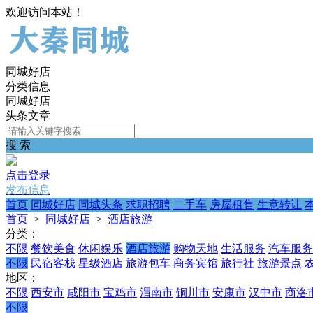
欢迎访问本站！
同城好店
分类信息
同城好店
头条文章
搜 索
点击登录
发布信息
首页
同城好店
同城头条
求职招聘
二手车
房屋租售
生意转让
首页
>
同城好店
>
酒店旅游
分类：
不限
餐饮美食
休闲娱乐
酒店旅游
购物天地
生活服务
汽车服务
不限
民宿客栈
星级酒店
旅游包车
商务宾馆
旅行社
旅游景点
地区：
不限
西安市
咸阳市
宝鸡市
渭南市
铜川市
安康市
汉中市
商洛
不限