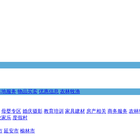
本地服务
物品买卖
优惠信息
农林牧渔
母婴专区
婚庆摄影
教育培训
家具建材
房产相关
商务服务
农林
农家乐
度假村
市
延安市
榆林市