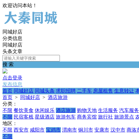
欢迎访问本站！
同城好店
分类信息
同城好店
头条文章
搜 索
点击登录
发布信息
首页
同城好店
同城头条
求职招聘
二手车
房屋租售
生意转让
首页
>
同城好店
>
酒店旅游
分类：
不限
餐饮美食
休闲娱乐
酒店旅游
购物天地
生活服务
汽车服务
不限
民宿客栈
星级酒店
旅游包车
商务宾馆
旅行社
旅游景点
地区：
不限
西安市
咸阳市
宝鸡市
渭南市
铜川市
安康市
汉中市
商洛
不限