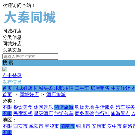
欢迎访问本站！
同城好店
分类信息
同城好店
头条文章
搜 索
点击登录
发布信息
首页
同城好店
同城头条
求职招聘
二手车
房屋租售
生意转让
首页
>
同城好店
>
酒店旅游
分类：
不限
餐饮美食
休闲娱乐
酒店旅游
购物天地
生活服务
汽车服务
不限
民宿客栈
星级酒店
旅游包车
商务宾馆
旅行社
旅游景点
地区：
不限
西安市
咸阳市
宝鸡市
渭南市
铜川市
安康市
汉中市
商洛
不限