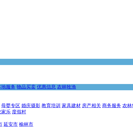
本地服务
物品买卖
优惠信息
农林牧渔
母婴专区
婚庆摄影
教育培训
家具建材
房产相关
商务服务
农林
农家乐
度假村
市
延安市
榆林市