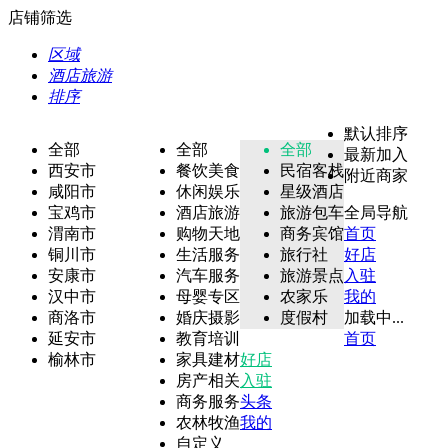
店铺筛选
区域
酒店旅游
排序
默认排序
全部
全部
全部
最新加入
西安市
餐饮美食
民宿客栈
附近商家
咸阳市
休闲娱乐
星级酒店
宝鸡市
酒店旅游
旅游包车
全局导航
渭南市
购物天地
商务宾馆
首页
铜川市
生活服务
旅行社
好店
安康市
汽车服务
旅游景点
入驻
汉中市
母婴专区
农家乐
我的
商洛市
婚庆摄影
度假村
加载中...
延安市
教育培训
首页
榆林市
家具建材
好店
房产相关
入驻
商务服务
头条
农林牧渔
我的
自定义