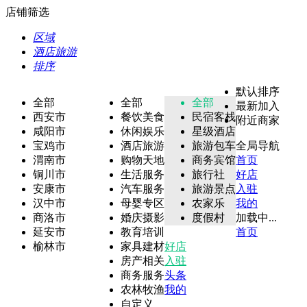
店铺筛选
区域
酒店旅游
排序
默认排序
全部
全部
全部
最新加入
西安市
餐饮美食
民宿客栈
附近商家
咸阳市
休闲娱乐
星级酒店
宝鸡市
酒店旅游
旅游包车
全局导航
渭南市
购物天地
商务宾馆
首页
铜川市
生活服务
旅行社
好店
安康市
汽车服务
旅游景点
入驻
汉中市
母婴专区
农家乐
我的
商洛市
婚庆摄影
度假村
加载中...
延安市
教育培训
首页
榆林市
家具建材
好店
房产相关
入驻
商务服务
头条
农林牧渔
我的
自定义