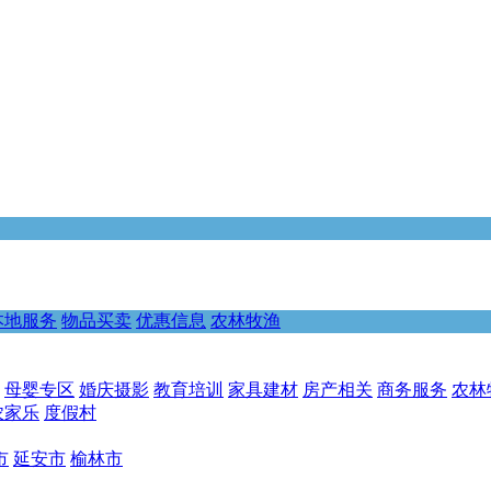
本地服务
物品买卖
优惠信息
农林牧渔
母婴专区
婚庆摄影
教育培训
家具建材
房产相关
商务服务
农林
农家乐
度假村
市
延安市
榆林市