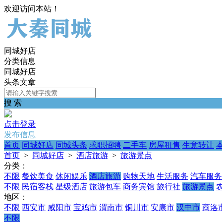
欢迎访问本站！
同城好店
分类信息
同城好店
头条文章
搜 索
点击登录
发布信息
首页
同城好店
同城头条
求职招聘
二手车
房屋租售
生意转让
首页
>
同城好店
>
酒店旅游
>
旅游景点
分类：
不限
餐饮美食
休闲娱乐
酒店旅游
购物天地
生活服务
汽车服务
不限
民宿客栈
星级酒店
旅游包车
商务宾馆
旅行社
旅游景点
地区：
不限
西安市
咸阳市
宝鸡市
渭南市
铜川市
安康市
汉中市
商洛
不限