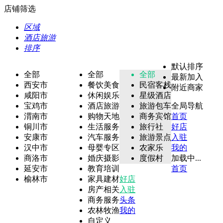
店铺筛选
区域
酒店旅游
排序
默认排序
全部
全部
全部
最新加入
西安市
餐饮美食
民宿客栈
附近商家
咸阳市
休闲娱乐
星级酒店
宝鸡市
酒店旅游
旅游包车
全局导航
渭南市
购物天地
商务宾馆
首页
铜川市
生活服务
旅行社
好店
安康市
汽车服务
旅游景点
入驻
汉中市
母婴专区
农家乐
我的
商洛市
婚庆摄影
度假村
加载中...
延安市
教育培训
首页
榆林市
家具建材
好店
房产相关
入驻
商务服务
头条
农林牧渔
我的
自定义