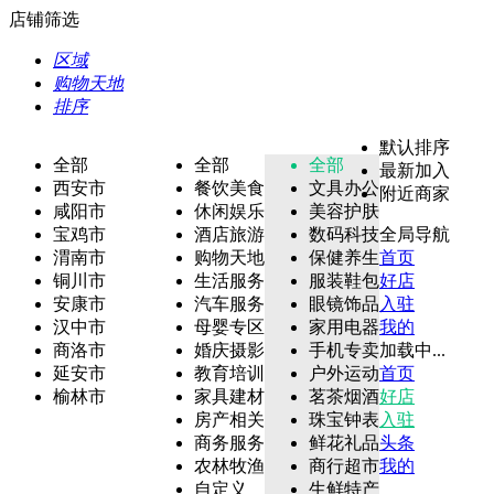
店铺筛选
区域
购物天地
排序
默认排序
全部
全部
全部
最新加入
西安市
餐饮美食
文具办公
附近商家
咸阳市
休闲娱乐
美容护肤
宝鸡市
酒店旅游
数码科技
全局导航
渭南市
购物天地
保健养生
首页
铜川市
生活服务
服装鞋包
好店
安康市
汽车服务
眼镜饰品
入驻
汉中市
母婴专区
家用电器
我的
商洛市
婚庆摄影
手机专卖
加载中...
延安市
教育培训
户外运动
首页
榆林市
家具建材
茗茶烟酒
好店
房产相关
珠宝钟表
入驻
商务服务
鲜花礼品
头条
农林牧渔
商行超市
我的
自定义
生鲜特产