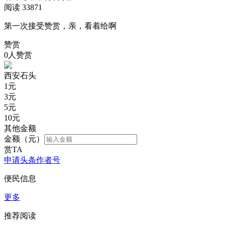
阅读 33871
第一次接受赞赏，亲，看着给啊
赞赏
0人赞赏
西安石头
1
元
3
元
5
元
10
元
其他金额
金额（元）
赏TA
申请头条作者号
便民信息
更多
推荐阅读