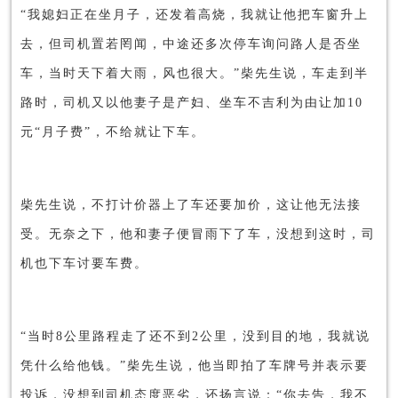
“我媳妇正在坐月子，还发着高烧，我就让他把车窗升上
去，但司机置若罔闻，中途还多次停车询问路人是否坐
车，当时天下着大雨，风也很大。”柴先生说，车走到半
路时，司机又以他妻子是产妇、坐车不吉利为由让加10
元“月子费”，不给就让下车。
柴先生说，不打计价器上了车还要加价，这让他无法接
受。无奈之下，他和妻子便冒雨下了车，没想到这时，司
机也下车讨要车费。
“当时8公里路程走了还不到2公里，没到目的地，我就说
凭什么给他钱。”柴先生说，他当即拍了车牌号并表示要
投诉，没想到司机态度恶劣，还扬言说：“你去告，我不