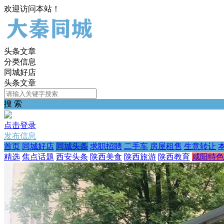
欢迎访问本站！
头条文章
分类信息
同城好店
头条文章
搜 索
点击登录
发布信息
首页
同城好店
同城头条
求职招聘
二手车
房屋租售
生意转让
精选
焦点话题
西安头条
陕西美食
陕西旅游
陕西教育
咸阳特色