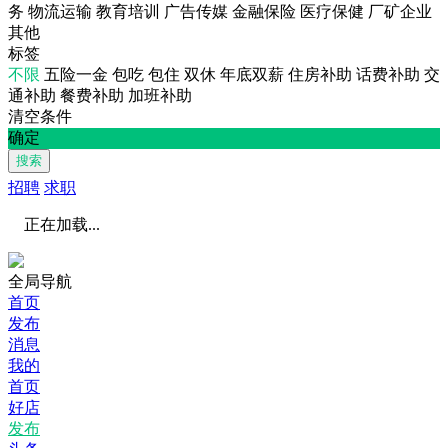
务
物流运输
教育培训
广告传媒
金融保险
医疗保健
厂矿企业
其他
标签
不限
五险一金
包吃
包住
双休
年底双薪
住房补助
话费补助
交
通补助
餐费补助
加班补助
清空条件
确定
搜索
招聘
求职
正在加载...
全局导航
首页
发布
消息
我的
首页
好店
发布