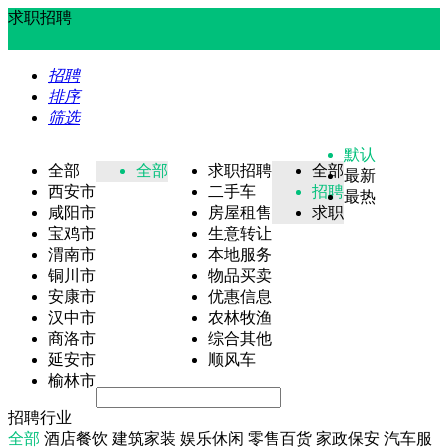
求职招聘
招聘
排序
筛选
默认
全部
全部
求职招聘
全部
最新
西安市
二手车
招聘
最热
咸阳市
房屋租售
求职
宝鸡市
生意转让
渭南市
本地服务
铜川市
物品买卖
安康市
优惠信息
汉中市
农林牧渔
商洛市
综合其他
延安市
顺风车
榆林市
招聘行业
全部
酒店餐饮
建筑家装
娱乐休闲
零售百货
家政保安
汽车服