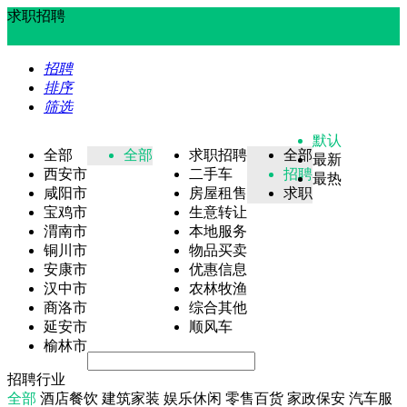
求职招聘
招聘
排序
筛选
默认
全部
全部
求职招聘
全部
最新
西安市
二手车
招聘
最热
咸阳市
房屋租售
求职
宝鸡市
生意转让
渭南市
本地服务
铜川市
物品买卖
安康市
优惠信息
汉中市
农林牧渔
商洛市
综合其他
延安市
顺风车
榆林市
招聘行业
全部
酒店餐饮
建筑家装
娱乐休闲
零售百货
家政保安
汽车服