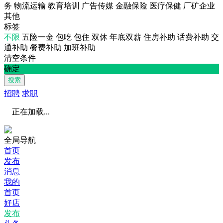
务
物流运输
教育培训
广告传媒
金融保险
医疗保健
厂矿企业
其他
标签
不限
五险一金
包吃
包住
双休
年底双薪
住房补助
话费补助
交
通补助
餐费补助
加班补助
清空条件
确定
搜索
招聘
求职
正在加载...
全局导航
首页
发布
消息
我的
首页
好店
发布