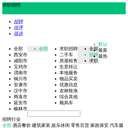
求职招聘
招聘
排序
筛选
默认
全部
全部
求职招聘
全部
最新
西安市
二手车
招聘
最热
咸阳市
房屋租售
求职
宝鸡市
生意转让
渭南市
本地服务
铜川市
物品买卖
安康市
优惠信息
汉中市
农林牧渔
商洛市
综合其他
延安市
顺风车
榆林市
招聘行业
全部
酒店餐饮
建筑家装
娱乐休闲
零售百货
家政保安
汽车服