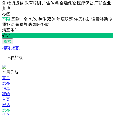
务
物流运输
教育培训
广告传媒
金融保险
医疗保健
厂矿企业
其他
标签
不限
五险一金
包吃
包住
双休
年底双薪
住房补助
话费补助
交
通补助
餐费补助
加班补助
清空条件
确定
搜索
招聘
求职
正在加载...
全局导航
首页
发布
消息
我的
首页
好店
发布