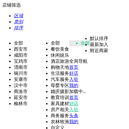
店铺筛选
区域
类别
排序
默认排序
全部
全部
全部
最新加入
西安市
餐饮美食
附近商家
咸阳市
休闲娱乐
宝鸡市
酒店旅游
全局导航
渭南市
购物天地
首页
铜川市
生活服务
好店
安康市
汽车服务
入驻
汉中市
母婴专区
我的
商洛市
婚庆摄影
加载中...
延安市
教育培训
首页
榆林市
家具建材
好店
房产相关
入驻
商务服务
头条
农林牧渔
我的
自定义