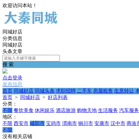
欢迎访问本站！
同城好店
分类信息
同城好店
头条文章
搜 索
点击登录
发布信息
首页
同城好店
同城头条
求职招聘
二手车
房屋租售
生意转让
首页
>
同城好店
>
好店列表
分类：
不限
餐饮美食
休闲娱乐
酒店旅游
购物天地
生活服务
汽车服务
地区：
不限
西安市
咸阳市
宝鸡市
渭南市
铜川市
安康市
汉中市
商洛
不限
没有相关店铺