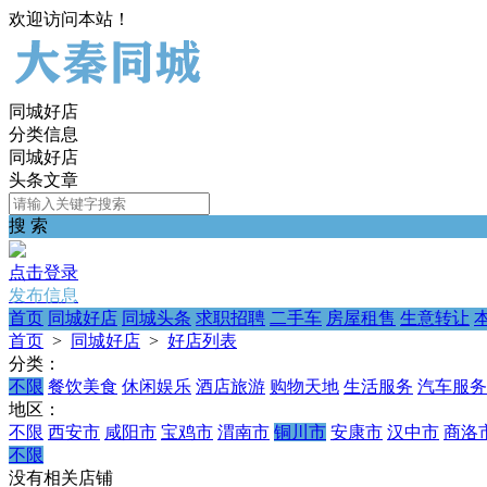
欢迎访问本站！
同城好店
分类信息
同城好店
头条文章
搜 索
点击登录
发布信息
首页
同城好店
同城头条
求职招聘
二手车
房屋租售
生意转让
首页
>
同城好店
>
好店列表
分类：
不限
餐饮美食
休闲娱乐
酒店旅游
购物天地
生活服务
汽车服务
地区：
不限
西安市
咸阳市
宝鸡市
渭南市
铜川市
安康市
汉中市
商洛
不限
没有相关店铺