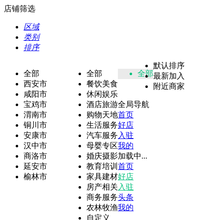
店铺筛选
区域
类别
排序
默认排序
全部
全部
全部
最新加入
西安市
餐饮美食
附近商家
咸阳市
休闲娱乐
宝鸡市
酒店旅游
全局导航
渭南市
购物天地
首页
铜川市
生活服务
好店
安康市
汽车服务
入驻
汉中市
母婴专区
我的
商洛市
婚庆摄影
加载中...
延安市
教育培训
首页
榆林市
家具建材
好店
房产相关
入驻
商务服务
头条
农林牧渔
我的
自定义