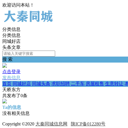
欢迎访问本站！
分类信息
分类信息
同城好店
头条文章
搜 索
点击登录
发布信息
首页
同城好店
同城头条
求职招聘
二手车
房屋租售
生意转让
天桥东方
共发布了
0
条
Ta的信息
没有相关信息
Copyright ©2020
大秦同城信息网
陕ICP备012280号