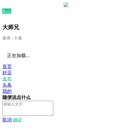
私信
大师兄
发布：0 条
正在加载...
首页
好店
发布
头条
我的
随便说点什么
取消
确定