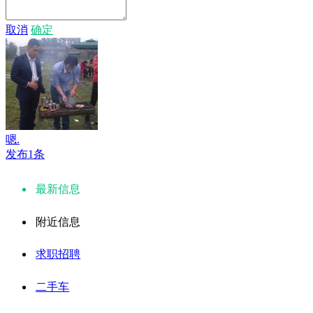
取消
确定
嗯.
发布1条
最新信息
附近信息
求职招聘
二手车