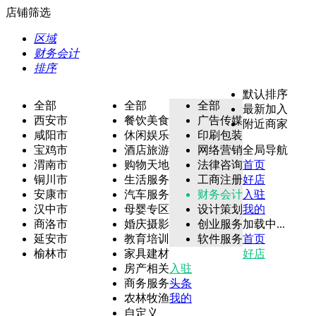
店铺筛选
区域
财务会计
排序
默认排序
全部
全部
全部
最新加入
西安市
餐饮美食
广告传媒
附近商家
咸阳市
休闲娱乐
印刷包装
宝鸡市
酒店旅游
网络营销
全局导航
渭南市
购物天地
法律咨询
首页
铜川市
生活服务
工商注册
好店
安康市
汽车服务
财务会计
入驻
汉中市
母婴专区
设计策划
我的
商洛市
婚庆摄影
创业服务
加载中...
延安市
教育培训
软件服务
首页
榆林市
家具建材
好店
房产相关
入驻
商务服务
头条
农林牧渔
我的
自定义