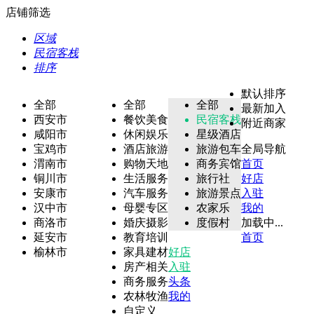
店铺筛选
区域
民宿客栈
排序
默认排序
全部
全部
全部
最新加入
西安市
餐饮美食
民宿客栈
附近商家
咸阳市
休闲娱乐
星级酒店
宝鸡市
酒店旅游
旅游包车
全局导航
渭南市
购物天地
商务宾馆
首页
铜川市
生活服务
旅行社
好店
安康市
汽车服务
旅游景点
入驻
汉中市
母婴专区
农家乐
我的
商洛市
婚庆摄影
度假村
加载中...
延安市
教育培训
首页
榆林市
家具建材
好店
房产相关
入驻
商务服务
头条
农林牧渔
我的
自定义