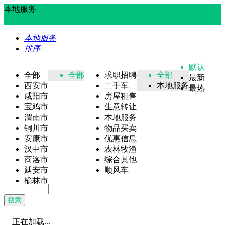
本地服务
本地服务
排序
默认
全部
全部
求职招聘
全部
最新
西安市
二手车
本地服务
最热
咸阳市
房屋租售
宝鸡市
生意转让
渭南市
本地服务
铜川市
物品买卖
安康市
优惠信息
汉中市
农林牧渔
商洛市
综合其他
延安市
顺风车
榆林市
搜索
正在加载...