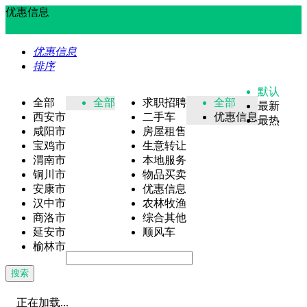
优惠信息
优惠信息
排序
默认
全部
全部
求职招聘
全部
最新
西安市
二手车
优惠信息
最热
咸阳市
房屋租售
宝鸡市
生意转让
渭南市
本地服务
铜川市
物品买卖
安康市
优惠信息
汉中市
农林牧渔
商洛市
综合其他
延安市
顺风车
榆林市
搜索
正在加载...