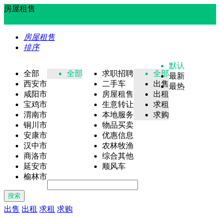
房屋租售
房屋租售
排序
默认
全部
全部
求职招聘
全部
最新
西安市
二手车
出售
最热
咸阳市
房屋租售
出租
宝鸡市
生意转让
求租
渭南市
本地服务
求购
铜川市
物品买卖
安康市
优惠信息
汉中市
农林牧渔
商洛市
综合其他
延安市
顺风车
榆林市
搜索
出售
出租
求租
求购