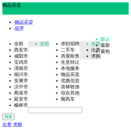
物品买卖
物品买卖
排序
默认
全部
全部
求职招聘
全部
最新
西安市
二手车
出售
最热
咸阳市
房屋租售
求购
宝鸡市
生意转让
渭南市
本地服务
铜川市
物品买卖
安康市
优惠信息
汉中市
农林牧渔
商洛市
综合其他
延安市
顺风车
榆林市
搜索
出售
求购