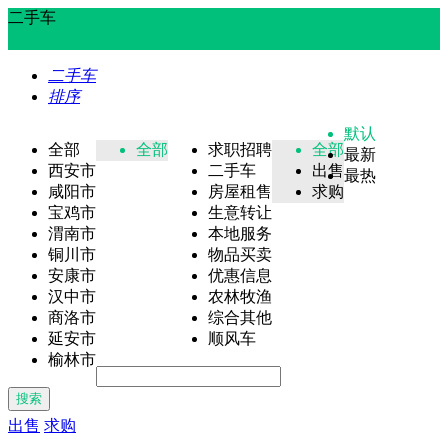
二手车
二手车
排序
默认
全部
全部
求职招聘
全部
最新
西安市
二手车
出售
最热
咸阳市
房屋租售
求购
宝鸡市
生意转让
渭南市
本地服务
铜川市
物品买卖
安康市
优惠信息
汉中市
农林牧渔
商洛市
综合其他
延安市
顺风车
榆林市
搜索
出售
求购