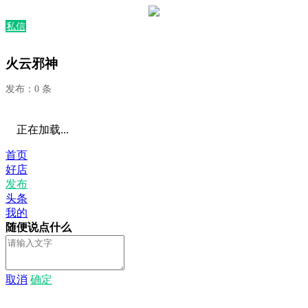
私信
火云邪神
发布：0 条
正在加载...
首页
好店
发布
头条
我的
随便说点什么
取消
确定