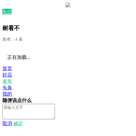
私信
耐看不
发布：4 条
正在加载...
首页
好店
发布
头条
我的
随便说点什么
取消
确定