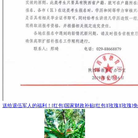
送给退伍军人的福利！[红包]国家财政补贴[红包][玫瑰][玫瑰]免