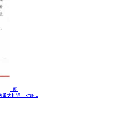
1图
大机遇，对职...