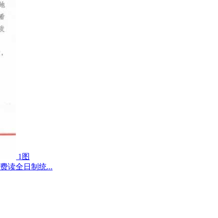
1图
费读全日制统...