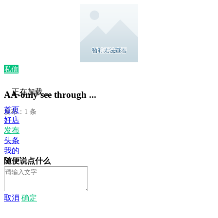
私信
正在加载...
AA-only see through ...
首页
发布：1 条
好店
发布
头条
我的
随便说点什么
取消
确定