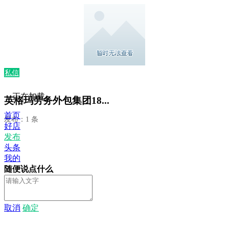
私信
正在加载...
英格玛劳务外包集团18...
首页
发布：1 条
好店
发布
头条
我的
随便说点什么
取消
确定