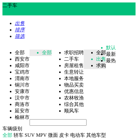
二手车
出售
排序
筛选
默认
全部
全部
求职招聘
全部
最新
西安市
二手车
出售
最热
咸阳市
房屋租售
求购
宝鸡市
生意转让
渭南市
本地服务
铜川市
物品买卖
安康市
优惠信息
汉中市
农林牧渔
商洛市
综合其他
延安市
顺风车
榆林市
车辆级别
全部
轿车
SUV
MPV
微面
皮卡
电动车
其他车型