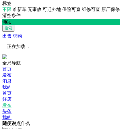
标签
不限
准新车
无事故
可迁外地
保险可查
维修可查
原厂保修
清空条件
确定
搜索
出售
求购
正在加载...
全局导航
首页
发布
消息
我的
首页
好店
发布
头条
我的
随便说点什么