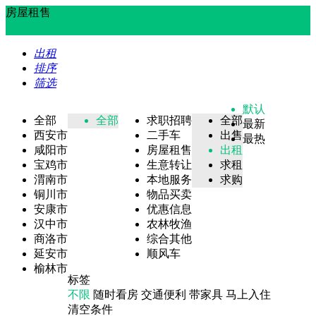
房屋租售
出租
排序
筛选
默认
全部
全部
求职招聘
全部
最新
西安市
二手车
出售
最热
咸阳市
房屋租售
出租
宝鸡市
生意转让
求租
渭南市
本地服务
求购
铜川市
物品买卖
安康市
优惠信息
汉中市
农林牧渔
商洛市
综合其他
延安市
顺风车
榆林市
标签
不限
随时看房
交通便利
带家具
马上入住
清空条件