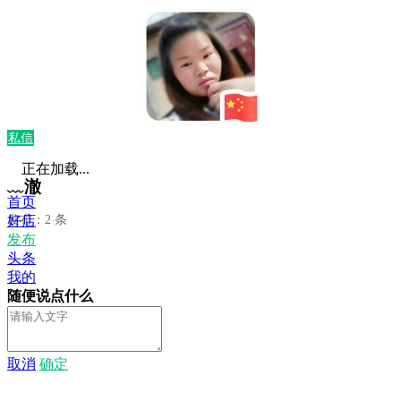
私信
正在加载...
﹏澈
首页
发布：2 条
好店
发布
头条
我的
随便说点什么
取消
确定