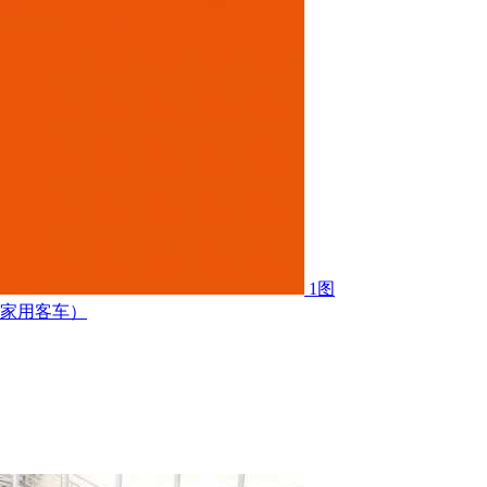
1图
限家用客车）