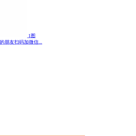
1图
的朋友扫码加微信...