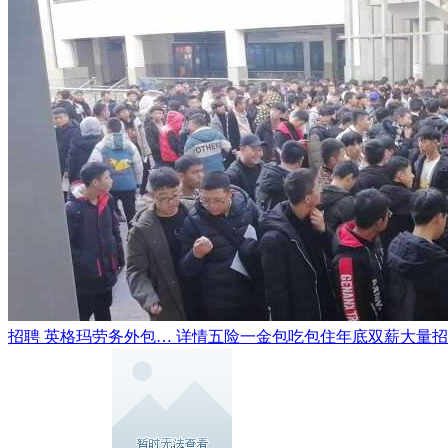
招聘 英格玛劳务外包… 详情五险一金包吃包住年底双薪大量招聘