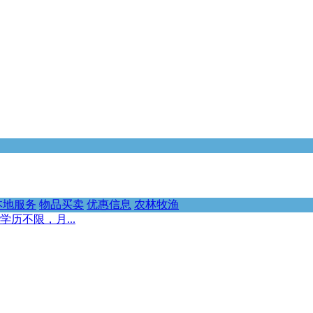
本地服务
物品买卖
优惠信息
农林牧渔
历不限，月...