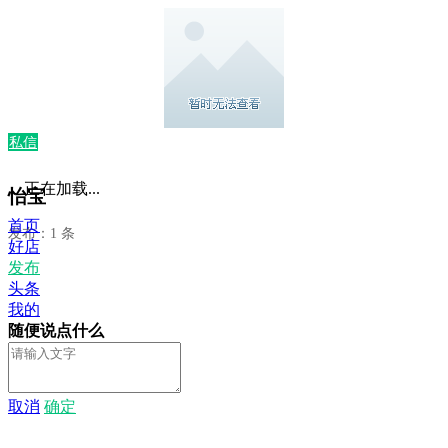
私信
正在加载...
怡宝
首页
发布：1 条
好店
发布
头条
我的
随便说点什么
取消
确定