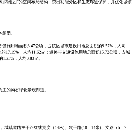
轴四组团”的空间布局结构，突出功能分区和生态廊道保护，并优化城镇
务组团。
服务设施用地面积6.47公顷，占镇区城市建设用地总面积的9.57%，人均
17.19%，人均11.62㎡；道路与交通设施用地总面积15.72公顷，占城
.23%，人均0.83㎡。
为主的沟谷绿化景观廊道。
道路主干路红线宽度（14米)、次干路(10—14米)、支路（5—7