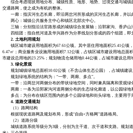
综合考虑现状用地分布、城镇性质、地形、地势、过境交通与城镇
交通路网，使之成为有机的整体。
一廊：指滨河生态长廊，即沿两岔河所形成的滨河生态长廊，并以
两心：城镇公共服务主中心和镇区北部次中心。
三轴：分别指沿法官路形成的城镇综合发展轴；沿郭家沟、香庐山
四组团：指自然河道及华兴路作为分界线划分形成的四个组团，即
2. 土地利用规划
镇区城市建设用地面积为67.61公顷。其中居住用地面积25.41公顷
6.47㎡；商业服务业设施用地面积7.12公顷，占镇区城市建设用地总面积的1
市建设总用地的23.25%；规划物流仓储用地0.44公顷，占城市建设总用地的
3. 绿化景观
规划城镇绿地总面积10.02公顷（不含山体生态公园），占城镇建设用地
规划绿地系统的结构为：“一带、两廊、多点”。
一带：沿两岔河两侧分布的带状绿地空间，同时兼具隔离和景观绿
两廊：一条为沿郭家沟河道两侧分布的生态绿化廊道，以公园绿地
多点：为分布在镇区范围内的多个公园绿地和街头绿地，主要用于
4. 道路交通规划
（1）路网结构
根据现状道路网及规划布局，形成“自由+方格网”道路格局。
（2）道路分级
城镇道路系统等级分为3级，分别为主干道、次干道和支路。规划道路
米）三个等级。