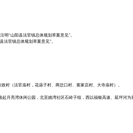
上注明“山阳县法官镇总体规划草案意见”。
“山阳县法官镇总体规划草案意见”。
个行政村（法官庙村，花庙子村、两岔口村、黄家店村、大寺庙村）。
起月亮湾休闲公园，北至姚湾社区石岭子组，西以福银高速、延坪河为界，