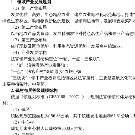
1．镇域产业发展规划
（1）第一产业布局
发展优质、高效、生态精品农业，建立农业标准化示范基地，打造
绿色生态林区、动植物保护区的建设；城镇周边地带，发展特色蔬菜种
（2）第二产业布局
以当地农产品为资源，发展精细农业对特色名优产品和果业产品进
（3）第三产业布局
依托现状及区位优势，利用生态资源优势，发展乡村旅游业。
（4）产业发展结构
法官镇产业发展结构定位“一轴、一点、三板块”。
“一轴”：沿黄漫路产业发展轴；
“一点”：法官庙村“秦岭原乡”农旅小镇
“三板块”：镇中产业板块包括镇区及法官庙村，主要是发展文化商
主要种植茶叶、中草药。
2. 镇村布局等级规模结构
依据《镇规划标准（GB50188—2007）》，规划法官镇镇村
村）。
（1）镇区
镇区规划范围面积为156.83公顷，其中镇建设用地面积67.61公顷，规
（2）中心村
规划期末中心村人口规模按2000人控制。
（3）基层村