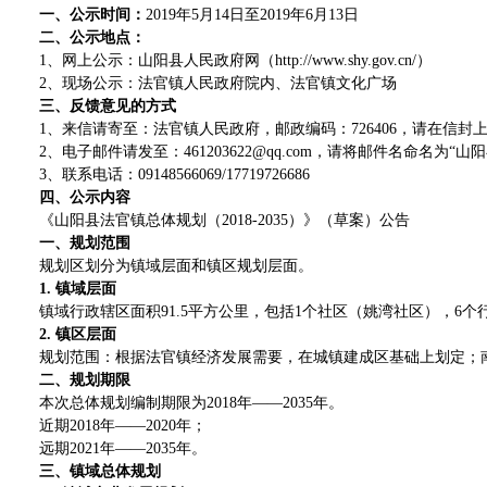
一、公示时间：
2019年5月14日至2019年6月13日
二、公示地点：
1、网上公示：山阳县人民政府网（http://www.shy.gov.cn/）
2、现场公示：法官镇人民政府院内、法官镇文化广场
三、反馈意见的方式
1、来信请寄至：法官镇人民政府，邮政编码：726406，请在信封
2、电子邮件请发至：461203622@qq.com，请将邮件名命名为
3、联系电话：09148566069/17719726686
四、公示内容
《山阳县法官镇总体规划（2018-2035）》（草案）公告
一、规划范围
规划区划分为镇域层面和镇区规划层面。
1. 镇域层面
镇域行政辖区面积91.5平方公里，包括1个社区（姚湾社区），6
2. 镇区层面
规划范围：根据法官镇经济发展需要，在城镇建成区基础上划定；南
二、规划期限
本次总体规划编制期限为2018年——2035年。
近期2018年——2020年；
远期2021年——2035年。
三、镇域总体规划