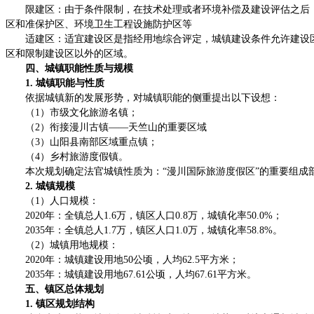
限建区：由于条件限制，在技术处理或者环境补偿及建设评估之后
区和准保护区、环境卫生工程设施防护区等
适建区：适宜建设区是指经用地综合评定，城镇建设条件允许建设
区和限制建设区以外的区域。
四、城镇职能性质与规模
1. 城镇职能与性质
依据城镇新的发展形势，对城镇职能的侧重提出以下设想：
（1）市级文化旅游名镇；
（2）衔接漫川古镇——天竺山的重要区域
（3）山阳县南部区域重点镇；
（4）乡村旅游度假镇。
本次规划确定法官城镇性质为：“漫川国际旅游度假区”的重要组成
2. 城镇规模
（1）人口规模：
2020年：全镇总人1.6万，镇区人口0.8万，城镇化率50.0%；
2035年：全镇总人1.7万，镇区人口1.0万，城镇化率58.8%。
（2）城镇用地规模：
2020年：城镇建设用地50公顷，人均62.5平方米；
2035年：城镇建设用地67.61公顷，人均67.61平方米。
五、镇区总体规划
1. 镇区规划结构