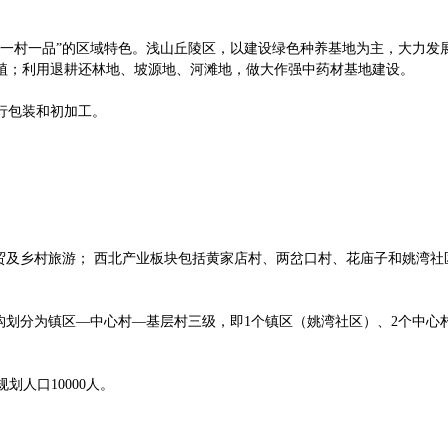
“一村一品”的区域特色。浅山丘陵区，以建设绿色种养基地为主，大力发
植；利用退耕还林地、坡源地、河滩地，做大作强中药材基地建设。
行包装和初加工。
贸及乡村旅游； 西北产业板块包括黄家店村、两岔口村、花庙子和姚湾
体系结构划分为镇区—中心村—基层村三级，即1个镇区（姚湾社区）、2个
划人口10000人。