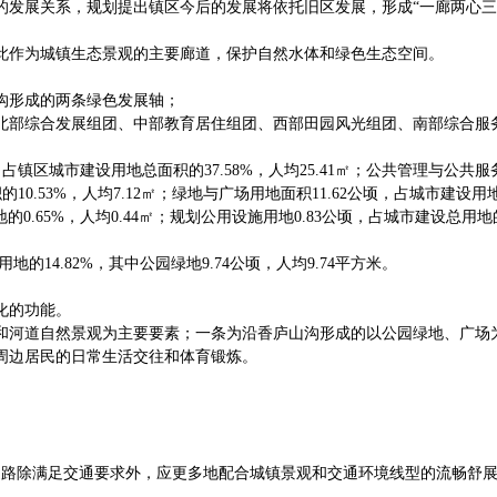
的发展关系，规划提出镇区今后的发展将依托旧区发展，形成“一廊两心三
此作为城镇生态景观的主要廊道，保护自然水体和绿色生态空间。
沟形成的两条绿色发展轴；
北部综合发展组团、中部教育居住组团、西部田园风光组团、南部综合服
，占镇区城市建设用地总面积的37.58%，人均25.41㎡；公共管理与公共
0.53%，人均7.12㎡；绿地与广场用地面积11.62公顷，占城市建设用地的
0.65%，人均0.44㎡；规划公用设施用地0.83公顷，占城市建设总用地的1
的14.82%，其中公园绿地9.74公顷，人均9.74平方米。
化的功能。
和河道自然景观为主要要素；一条为沿香庐山沟形成的以公园绿地、广场
周边居民的日常生活交往和体育锻炼。
除满足交通要求外，应更多地配合城镇景观和交通环境线型的流畅舒展。城镇