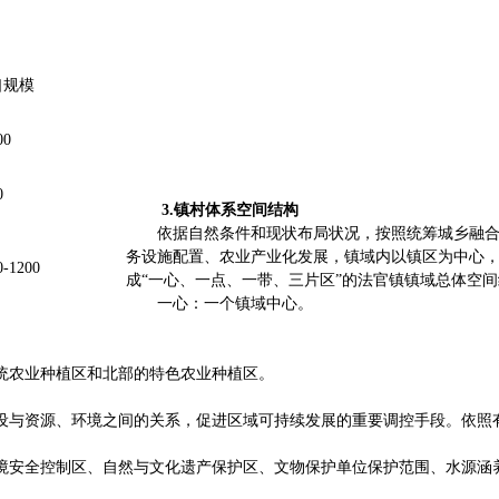
口规模
00
0
3.
镇村体系空间结构
依据自然条件和现状布局状况，按照统筹城乡融
务设施配置、农业产业化发展，镇域内以镇区为中心
0-1200
成“一心、一点、一带、三片区”的法官镇镇域总体空
一心：一个镇域中心。
统农业种植区和北部的特色农业种植区。
设与资源、环境之间的关系，促进区域可持续发展的重要调控手段。依照有
境安全控制区、自然与文化遗产保护区、文物保护单位保护范围、水源涵养