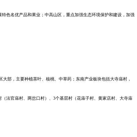
展特色名优产品和果业；中高山区，重点加强生态环境保护和建设，加强
社区大部，主要种植茶叶、核桃、中草药；东南产业板块包括大寺庙村，
中心村（法官庙村、两岔口村）、3个基层村（花庙子村、黄家店村、大寺庙