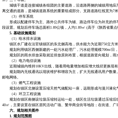
城镇干道是连接城镇各组团的主要道路，沿道路两侧的城镇用地应严
离交通的道路，是城镇道路系统的重要组成部分。支路道路红线宽为7
（3）停车系统
形成以配建停车为主、路外公共停车为辅、路边停车位为补充的停车
段设置。规划后停车场总面积1.89公顷，人均1.89㎡ (高于《陕西省重点
5. 基础设施规划
（1）给水排水设施
镇区水厂建在法官镇镇区的东北侧高地，供水能力为近期750立方米/日
规划利用镇区西侧新建的一处污水处理厂，污水处理规模700m/日
规划区的雨水排放采取就近排放原则布置，根据道路竖向规划，雨
（2）电力电信设施
近期城镇内维持10KV出线，随着用电量增加相应增大线径更换现有
规划期内无线通讯以现状维护和增容为主，扩大无线通讯用户数量
邮电网络。
（3）燃气工程设施
规划在镇区北侧设置压缩天然气储配站一座，远期形成与漫川液化
（4）环卫工程设施
规划在镇区南侧设垃圾压缩转运站一处，镇区生活垃圾通过压缩后统
40㎡，主要设置在镇区居民活动广场、繁华商业街等地段；在街道、广
六、规划相关图件
1. 规划范围图