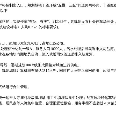
格控制出入口，规划城镇干道形成“五横、三纵”的道路网格局。干道红线
米以下
格局，实现停车“有位、有序”。到2035年，共规划设置社会停车场三
镇建设标准》人均0.7 ㎡ 的标准要求)。
，远期1500立方米/日，占地0.25公顷。
，处理标准达到一级A，服务人口10000人，污水处理后可就近排入两岔河
水在各地块内顺地势自流，流入就近雨水管道后排入靳家河。
导线；远期规划10KV线形成回路对城镇进行供电。
。规划城镇计算机拥有量达到1台/户，同时扩大宽带互联网使用；远期与
气站进行合并管理。
一运至大寺庙村垃圾填埋场,用卫生填埋法集中处理；配置垃圾转运车5台，
场、居民点等人流集中位置，合理配置垃圾箱，服务半径不宜超过70米范