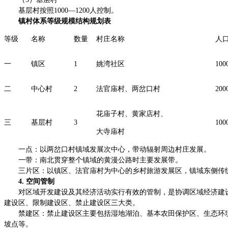
基层村按照1000—1200人控制。
镇村体系等级规模结构规划表
等级
名称
数量
村庄名称
人
一
镇区
1
姚湾社区
100
二
中心村
2
法官庙村、两岔口村
200
花庙子村、黄家店村、
三
基层村
3
100
大寺庙村
一点：以两岔口村镇域发展次中心，带动辐射周边村庄发展。
一带：南北贯穿整个镇域的黄漫公路时主要发展带。
三片区：以镇区、法官庙村为中心的乡村旅游发展区，镇域东侧传
4. 空间管制
对区域开发建设及其经济活动实行有效的管制，是协调区域经济建
建设区、限制建设区、禁止建设区三大类。
禁建区：禁止建设区主要包括湿地湖泊、基本农田保护区、生态环
坡点等。