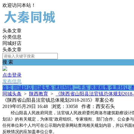
欢迎访问本站！
头条文章
分类信息
同城好店
头条文章
搜 索
点击登录
发布信息
首页
同城好店
同城头条
求职招聘
二手车
房屋租售
生意转让
同城头条
>
陕西教育
>
《陕西省山阳县法官镇总体规划2018-
《陕西省山阳县法官镇总体规划2018-2035》草案公布
2019年05月29日 16:48 浏览：33058 作者：西安石头
经山阳县人民政府同意，法官镇人民政府委托商洛市建筑勘察设计院
划法》的有关规定，为体现“政府组织、专家领衔、部门合作、公众参与、
任何单位和个人均可在公示期内登录网站查询相关规划内容，并以书面
反映情况的应加盖单位公章。