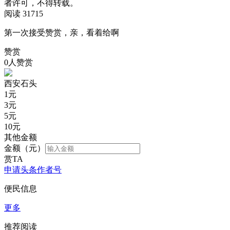
者许可，不得转载。
阅读 31715
第一次接受赞赏，亲，看着给啊
赞赏
0人赞赏
西安石头
1
元
3
元
5
元
10
元
其他金额
金额（元）
赏TA
申请头条作者号
便民信息
更多
推荐阅读