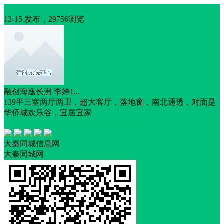
出售
12-15 发布，29756浏览
融创海逸长洲 李婷1...
139平三室两厅两卫，超大客厅，落地窗，南北通透，对面是
华侨城欢乐谷，宜居宜家
交通便利
靠近商圈
靠近医院
电梯房
大秦同城信息网
大秦同城网