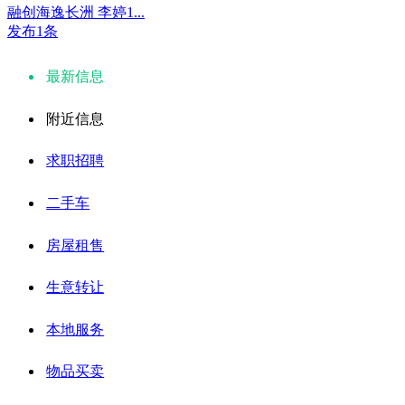
融创海逸长洲 李婷1...
发布1条
最新信息
附近信息
求职招聘
二手车
房屋租售
生意转让
本地服务
物品买卖