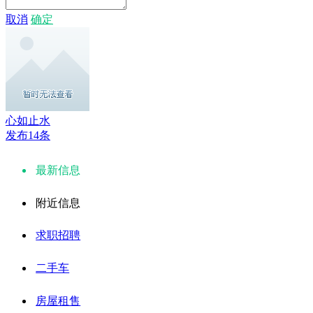
取消
确定
心如止水
发布14条
最新信息
附近信息
求职招聘
二手车
房屋租售