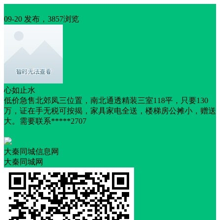
出售
09-20 发布，3857浏览
心如止水
低价急售北郊凤三位置，南北通透精装三室118平，只要130
万，证在手无税可按揭，家具家电全送，楼梯房公摊小，赠送
大。需要联系*****2707
随时看房
交通便利
靠近商圈
大秦同城信息网
大秦同城网