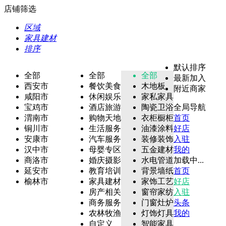
店铺筛选
区域
家具建材
排序
默认排序
全部
全部
全部
最新加入
西安市
餐饮美食
木地板
附近商家
咸阳市
休闲娱乐
家私家具
宝鸡市
酒店旅游
陶瓷卫浴
全局导航
渭南市
购物天地
衣柜橱柜
首页
铜川市
生活服务
油漆涂料
好店
安康市
汽车服务
装修装饰
入驻
汉中市
母婴专区
五金建材
我的
商洛市
婚庆摄影
水电管道
加载中...
延安市
教育培训
背景墙纸
首页
榆林市
家具建材
家饰工艺
好店
房产相关
窗帘家纺
入驻
商务服务
门窗灶炉
头条
农林牧渔
灯饰灯具
我的
自定义
智能家具